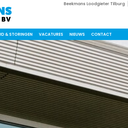
Beekmans Loodgieter Tilburg
D & STORINGEN
VACATURES
NIEUWS
CONTACT