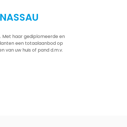
-NASSAU
em. Met haar gediplomeerde en
 klanten een totaalaanbod op
men van uw huis of pand d.m.v.