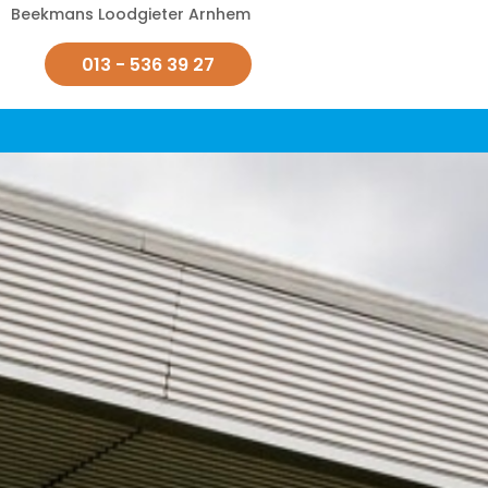
Beekmans Loodgieter Arnhem
013 - 536 39 27