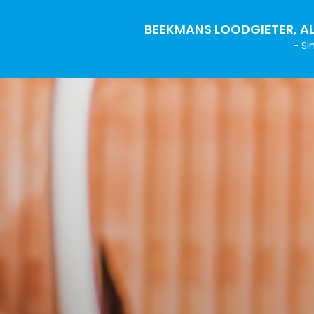
BEEKMANS LOODGIETER, AL
- Si