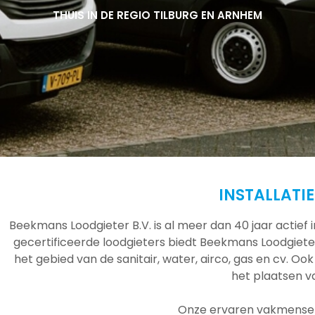
THUIS IN DE REGIO TILBURG EN ARNHEM
THUIS IN DE REGIO TILBURG EN ARNHEM
THUIS IN DE REGIO TILBURG EN ARNHEM
INSTALLATI
Beekmans Loodgieter B.V. is al meer dan 40 jaar actief
gecertificeerde loodgieters biedt Beekmans Loodgieter
het gebied van de sanitair, water, airco, gas en cv. Ook
het plaatsen 
Onze ervaren vakmensen 