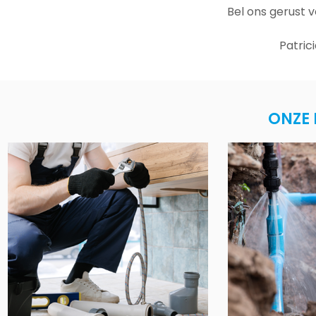
Bel ons gerust 
Patric
ONZE 