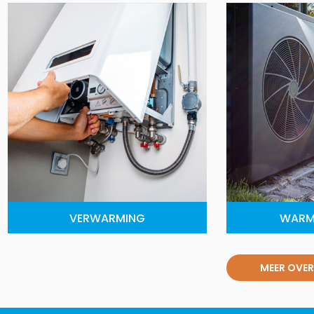
VERWARMING
WARM
MEER OVER