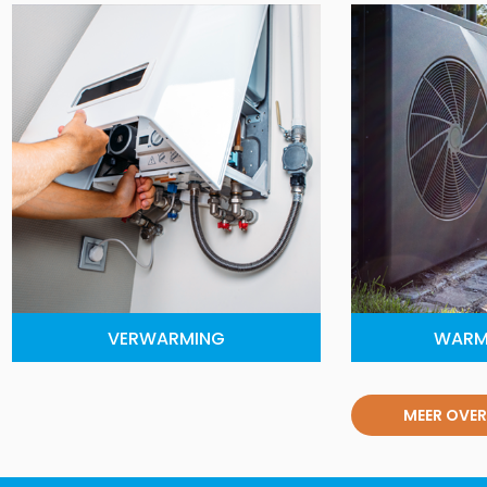
VERWARMING
WARM
MEER OVER