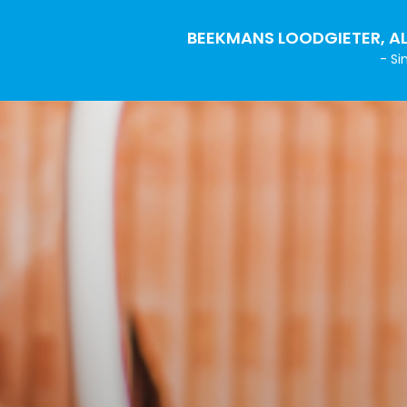
BEEKMANS LOODGIETER, AL
- Si