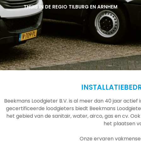
THUIS IN DE REGIO TILBURG EN ARNHEM
THUIS IN DE REGIO TILBURG EN ARNHEM
THUIS IN DE REGIO TILBURG EN ARNHEM
INSTALLATIEBED
Beekmans Loodgieter B.V. is al meer dan 40 jaar actief
gecertificeerde loodgieters biedt Beekmans Loodgieter
het gebied van de sanitair, water, airco, gas en cv. Ook
het plaatsen 
Onze ervaren vakmensen 