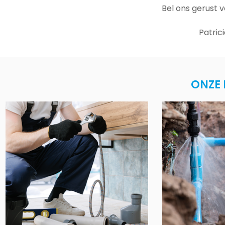
Bel ons gerust 
Patric
ONZE 