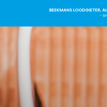
BEEKMANS LOODGIETER, AL
- Si