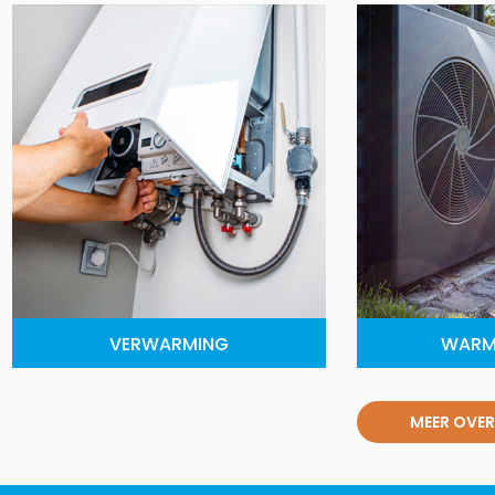
VERWARMING
WARM
MEER OVER