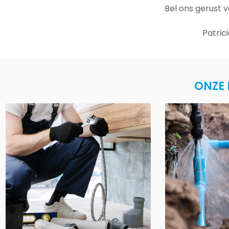
Bel ons gerust 
Patric
ONZE 