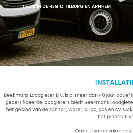
THUIS IN DE REGIO TILBURG EN ARNHEM
THUIS IN DE REGIO TILBURG EN ARNHEM
THUIS IN DE REGIO TILBURG EN ARNHEM
INSTALLATI
Beekmans Loodgieter B.V. is al meer dan 40 jaar actief
gecertificeerde loodgieters biedt Beekmans Loodgieter
het gebied van de sanitair, water, airco, gas en cv. Ook
het plaatsen 
Onze ervaren vakmensen 