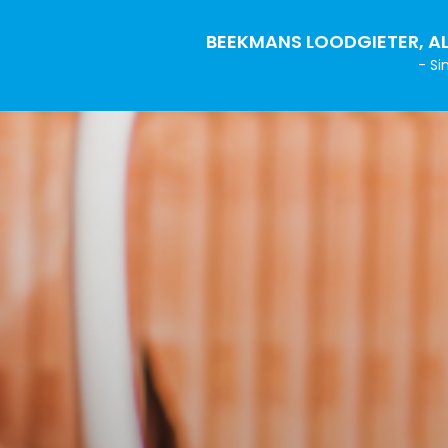
BEEKMANS LOODGIETER, AL
- Si