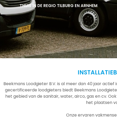
THUIS IN DE REGIO TILBURG EN ARNHEM
THUIS IN DE REGIO TILBURG EN ARNHEM
THUIS IN DE REGIO TILBURG EN ARNHEM
INSTALLATIE
Beekmans Loodgieter B.V. is al meer dan 40 jaar actief
gecertificeerde loodgieters biedt Beekmans Loodgieter
het gebied van de sanitair, water, airco, gas en cv. Ook
het plaatsen 
Onze ervaren vakmensen 