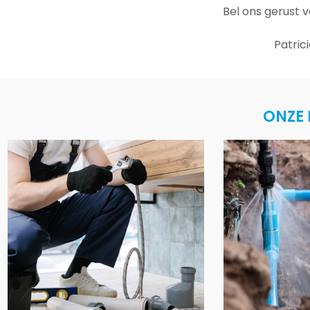
Bel ons gerust 
Patric
ONZE 