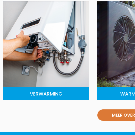
VERWARMING
WARM
MEER OVER