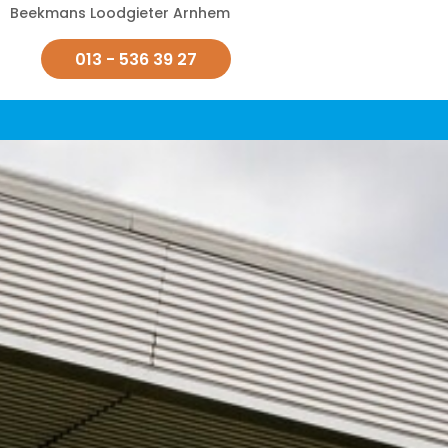
Beekmans Loodgieter Arnhem
013 - 536 39 27