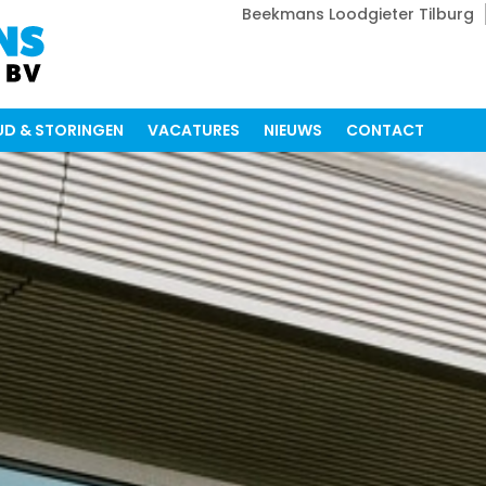
Beekmans Loodgieter Tilburg
D & STORINGEN
VACATURES
NIEUWS
CONTACT