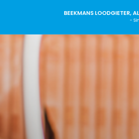
BEEKMANS LOODGIETER, AL
- Si