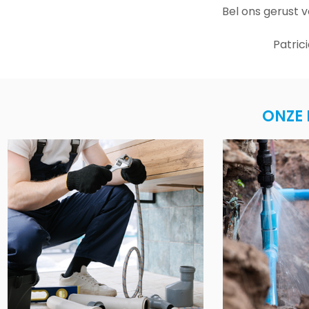
Bel ons gerust 
Patric
ONZE 