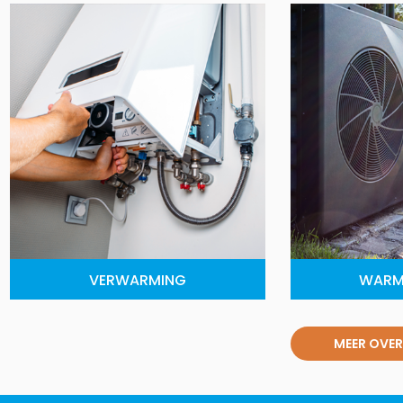
VERWARMING
WARM
MEER OVER