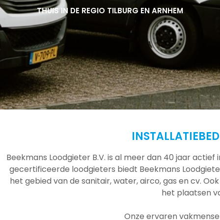
THUIS IN DE REGIO TILBURG EN ARNHEM
THUIS IN DE REGIO TILBURG EN ARNHEM
THUIS IN DE REGIO TILBURG EN ARNHEM
INSTALLATIEBED
Beekmans Loodgieter B.V. is al meer dan 40 jaar actief
gecertificeerde loodgieters biedt Beekmans Loodgieter
het gebied van de sanitair, water, airco, gas en cv. Ook
het plaatsen 
Onze ervaren vakmensen 