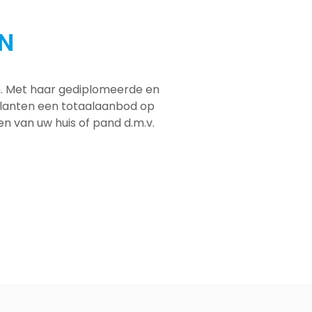
EN
em. Met haar gediplomeerde en
 klanten een totaalaanbod op
men van uw huis of pand d.m.v.