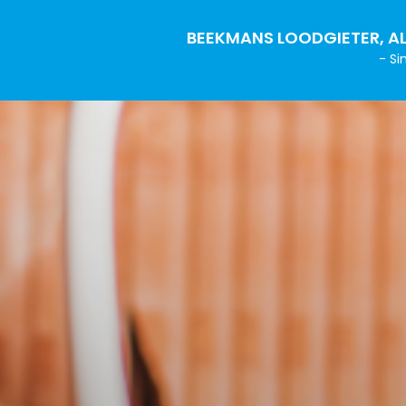
BEEKMANS LOODGIETER, AL
- Si