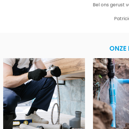
Bel ons gerust 
Patric
ONZE 