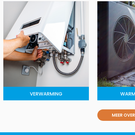
VERWARMING
WARM
MEER OVER