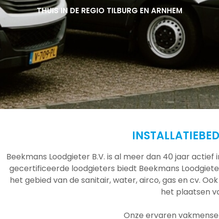
THUIS IN DE REGIO TILBURG EN ARNHEM
THUIS IN DE REGIO TILBURG EN ARNHEM
THUIS IN DE REGIO TILBURG EN ARNHEM
INSTALLATIEBEDR
Beekmans Loodgieter B.V. is al meer dan 40 jaar actief
gecertificeerde loodgieters biedt Beekmans Loodgieter
het gebied van de sanitair, water, airco, gas en cv. Ook
het plaatsen 
Onze ervaren vakmensen 