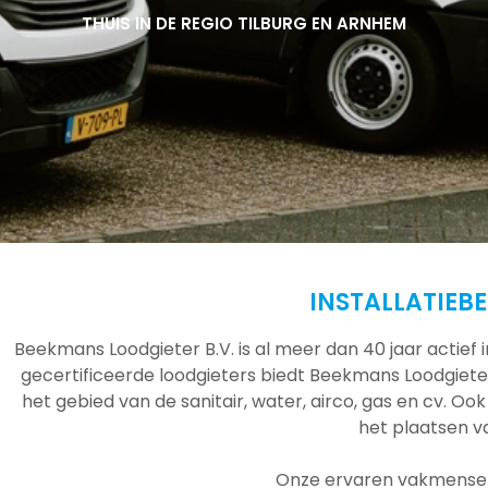
THUIS IN DE REGIO TILBURG EN ARNHEM
THUIS IN DE REGIO TILBURG EN ARNHEM
THUIS IN DE REGIO TILBURG EN ARNHEM
INSTALLATIEBE
Beekmans Loodgieter B.V. is al meer dan 40 jaar actief
gecertificeerde loodgieters biedt Beekmans Loodgieter
het gebied van de sanitair, water, airco, gas en cv. Ook
het plaatsen 
Onze ervaren vakmensen 