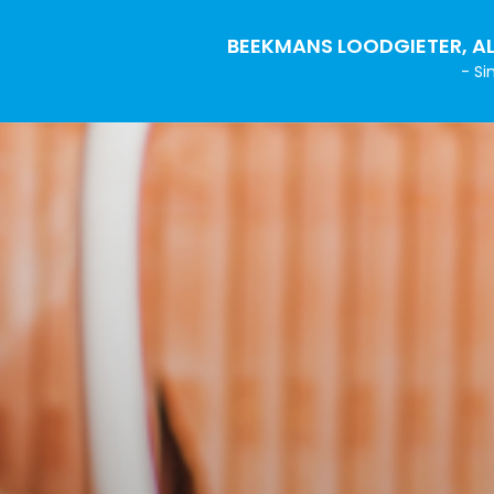
BEEKMANS LOODGIETER, AL
- Si