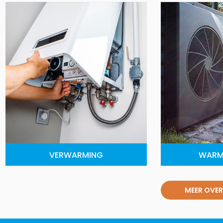
VERWARMING
WARM
MEER OVER