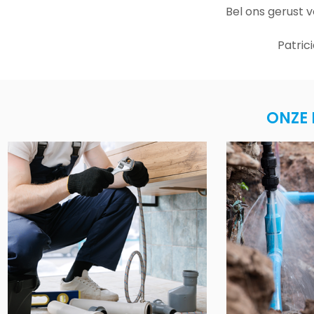
Bel ons gerust 
Patric
ONZE 