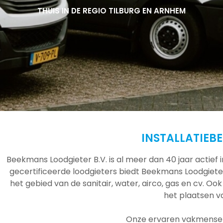
THUIS IN DE REGIO TILBURG EN ARNHEM
THUIS IN DE REGIO TILBURG EN ARNHEM
THUIS IN DE REGIO TILBURG EN ARNHEM
INSTALLATIEB
Beekmans Loodgieter B.V. is al meer dan 40 jaar actief
gecertificeerde loodgieters biedt Beekmans Loodgieter
het gebied van de sanitair, water, airco, gas en cv. Ook
het plaatsen 
Onze ervaren vakmensen 