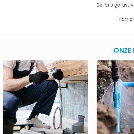
Bel ons gerust 
Patric
ONZE 