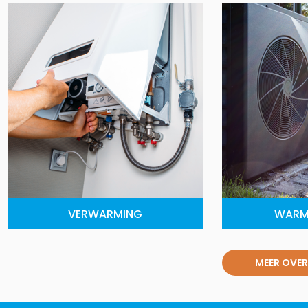
VERWARMING
WARM
MEER OVER