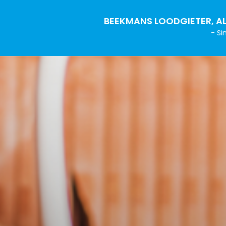
BEEKMANS LOODGIETER, AL
- Si