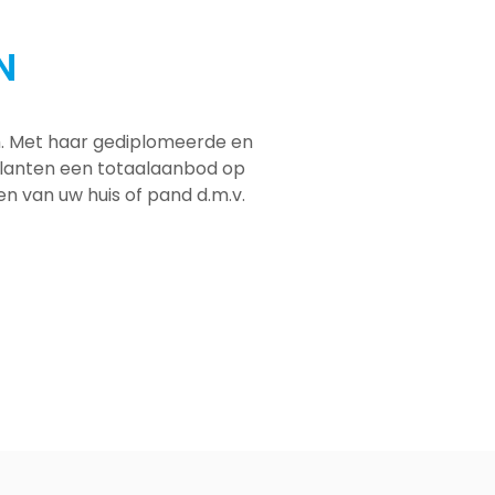
N
em. Met haar gediplomeerde en
 klanten een totaalaanbod op
men van uw huis of pand d.m.v.