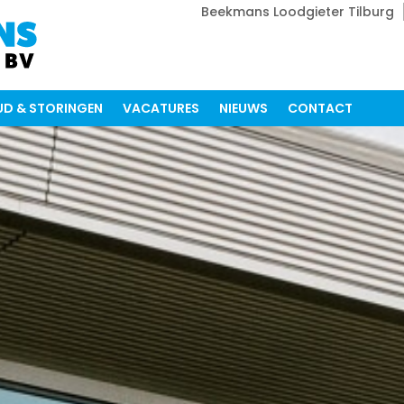
Beekmans Loodgieter Tilburg
D & STORINGEN
VACATURES
NIEUWS
CONTACT