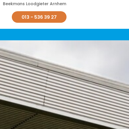
Beekmans Loodgieter Arnhem
013 - 536 39 27