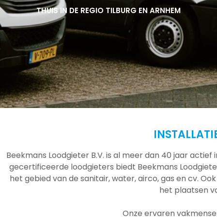
THUIS IN DE REGIO TILBURG EN ARNHEM
THUIS IN DE REGIO TILBURG EN ARNHEM
THUIS IN DE REGIO TILBURG EN ARNHEM
INSTALLATI
Beekmans Loodgieter B.V. is al meer dan 40 jaar actief
gecertificeerde loodgieters biedt Beekmans Loodgieter
het gebied van de sanitair, water, airco, gas en cv. Ook
het plaatsen 
Onze ervaren vakmensen 