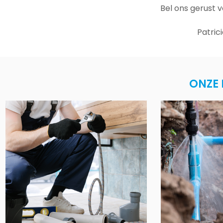
Bel ons gerust 
Patric
ONZE 