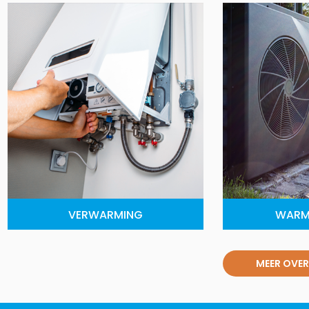
VERWARMING
WARM
MEER OVER