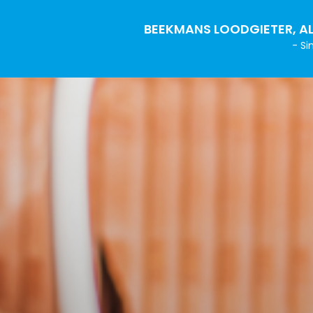
BEEKMANS LOODGIETER, AL
- Si