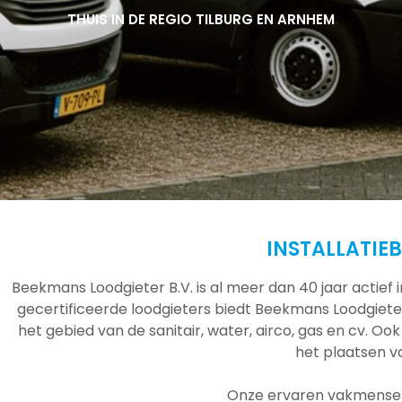
THUIS IN DE REGIO TILBURG EN ARNHEM
THUIS IN DE REGIO TILBURG EN ARNHEM
THUIS IN DE REGIO TILBURG EN ARNHEM
INSTALLATIE
Beekmans Loodgieter B.V. is al meer dan 40 jaar actief
gecertificeerde loodgieters biedt Beekmans Loodgieter
het gebied van de sanitair, water, airco, gas en cv. Ook
het plaatsen 
Onze ervaren vakmensen 