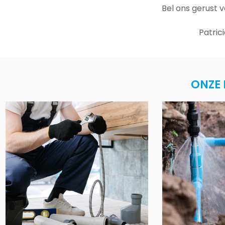
Bel ons gerust 
Patric
ONZE 