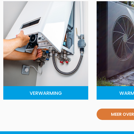
VERWARMING
WARM
MEER OVER