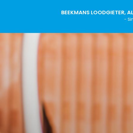
BEEKMANS LOODGIETER, AL
- Si