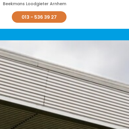
Beekmans Loodgieter Arnhem
013 - 536 39 27