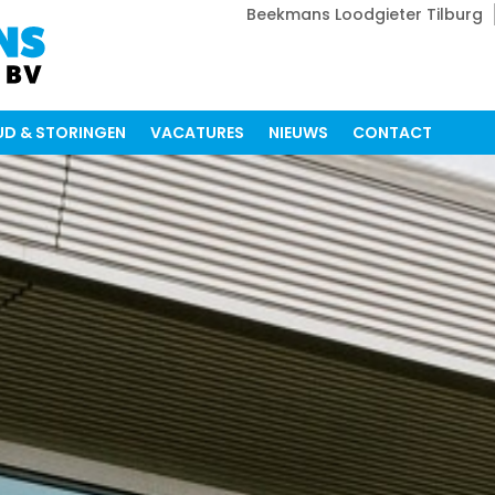
Beekmans Loodgieter Tilburg
D & STORINGEN
VACATURES
NIEUWS
CONTACT