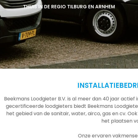
THUIS IN DE REGIO TILBURG EN ARNHEM
THUIS IN DE REGIO TILBURG EN ARNHEM
THUIS IN DE REGIO TILBURG EN ARNHEM
INSTALLATIEBEDR
Beekmans Loodgieter B.V. is al meer dan 40 jaar actief
gecertificeerde loodgieters biedt Beekmans Loodgieter
het gebied van de sanitair, water, airco, gas en cv. Ook
het plaatsen 
Onze ervaren vakmensen 