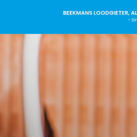
BEEKMANS LOODGIETER, AL
- Si