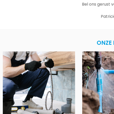
Bel ons gerust 
Patric
ONZE 