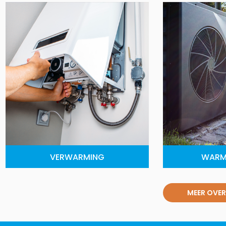
VERWARMING
WARM
MEER OVER