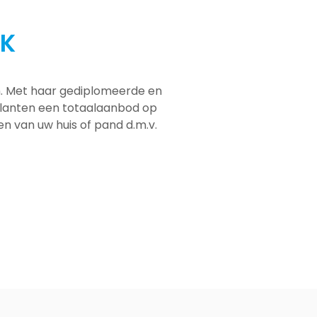
JK
em. Met haar gediplomeerde en
 klanten een totaalaanbod op
men van uw huis of pand d.m.v.