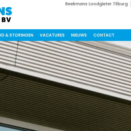
Beekmans Loodgieter Tilburg
D & STORINGEN
VACATURES
NIEUWS
CONTACT