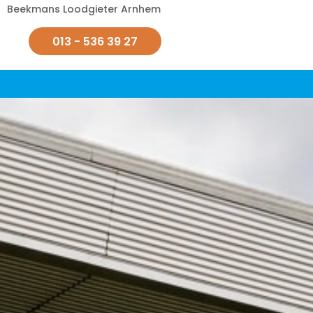
Beekmans Loodgieter Arnhem
013 - 536 39 27