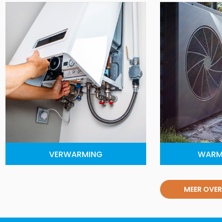
VERWARMING
WARM
MEER OVER