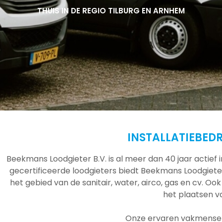
THUIS IN DE REGIO TILBURG EN ARNHEM
THUIS IN DE REGIO TILBURG EN ARNHEM
THUIS IN DE REGIO TILBURG EN ARNHEM
INSTALLATIEBED
Beekmans Loodgieter B.V. is al meer dan 40 jaar actief
gecertificeerde loodgieters biedt Beekmans Loodgieter
het gebied van de sanitair, water, airco, gas en cv. Ook
het plaatsen 
Onze ervaren vakmensen 