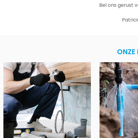
Bel ons gerust 
Patric
ONZE 