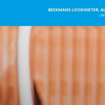
BEEKMANS LOODGIETER, AL
- Si