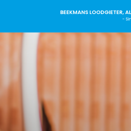
BEEKMANS LOODGIETER, AL
- Si