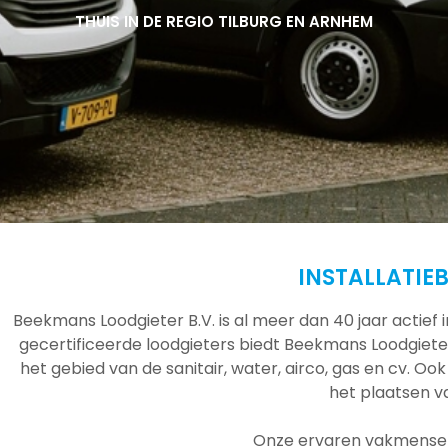
THUIS IN DE REGIO TILBURG EN ARNHEM
THUIS IN DE REGIO TILBURG EN ARNHEM
THUIS IN DE REGIO TILBURG EN ARNHEM
INSTALLATIE
Beekmans Loodgieter B.V. is al meer dan 40 jaar actief
gecertificeerde loodgieters biedt Beekmans Loodgieter
het gebied van de sanitair, water, airco, gas en cv. Ook
het plaatsen 
Onze ervaren vakmensen 