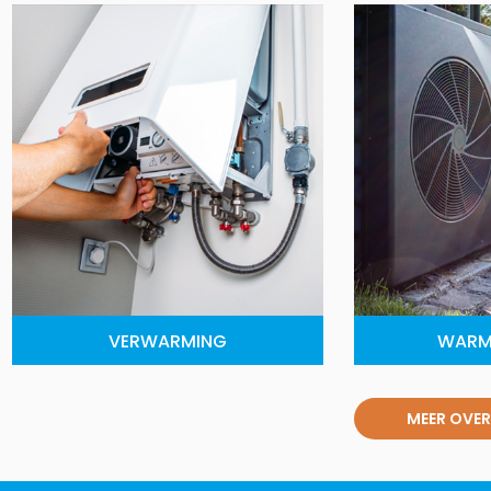
VERWARMING
WARM
MEER OVER