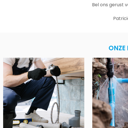
Bel ons gerust 
Patric
ONZE 