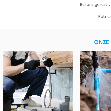
Bel ons gerust 
Patric
ONZE 