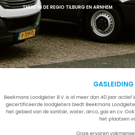
THUIS IN DE REGIO TILBURG EN ARNHEM
THUIS IN DE REGIO TILBURG EN ARNHEM
THUIS IN DE REGIO TILBURG EN ARNHEM
GASLEIDIN
Beekmans Loodgieter B.V. is al meer dan 40 jaar actief
gecertificeerde loodgieters biedt Beekmans Loodgieter
het gebied van de sanitair, water, airco, gas en cv. Ook
het plaatsen 
Onze ervaren vakmensen 