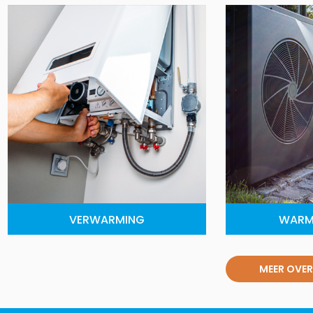
VERWARMING
WARM
MEER OVER