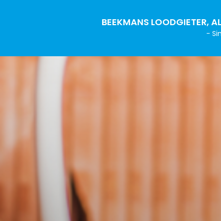
BEEKMANS LOODGIETER, AL
- Si