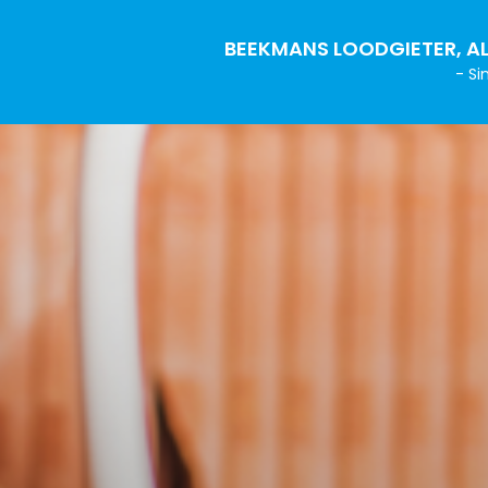
BEEKMANS LOODGIETER, AL
- Si