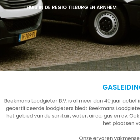
THUIS IN DE REGIO TILBURG EN ARNHEM
THUIS IN DE REGIO TILBURG EN ARNHEM
THUIS IN DE REGIO TILBURG EN ARNHEM
GASLEIDI
Beekmans Loodgieter B.V. is al meer dan 40 jaar actief
gecertificeerde loodgieters biedt Beekmans Loodgieter
het gebied van de sanitair, water, airco, gas en cv. Ook
het plaatsen 
Onze ervaren vakmensen 