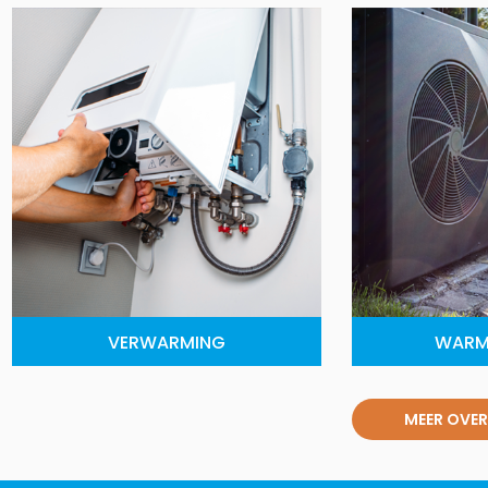
VERWARMING
WARM
MEER OVER