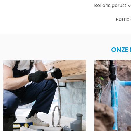
Bel ons gerust 
Patric
ONZE 