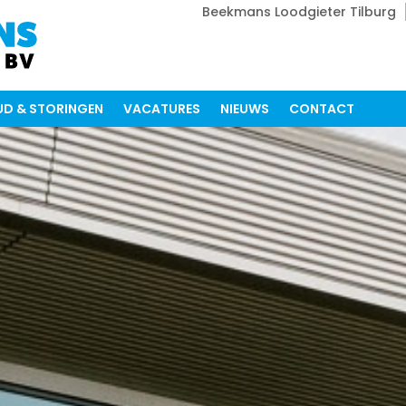
Beekmans Loodgieter Tilburg
D & STORINGEN
VACATURES
NIEUWS
CONTACT