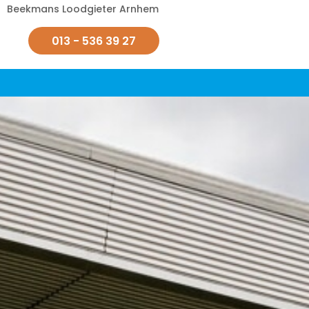
Beekmans Loodgieter Arnhem
013 - 536 39 27