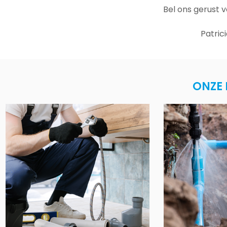
Bel ons gerust 
Patric
ONZE 