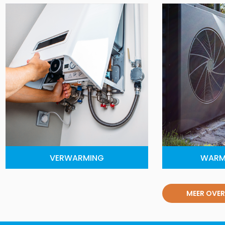
VERWARMING
WARM
MEER OVER