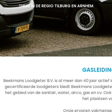
THUIS IN DE REGIO TILBURG EN ARNHEM
THUIS IN DE REGIO TILBURG EN ARNHEM
THUIS IN DE REGIO TILBURG EN ARNHEM
GASLEIDI
Beekmans Loodgieter B.V. is al meer dan 40 jaar actief
gecertificeerde loodgieters biedt Beekmans Loodgieter
het gebied van de sanitair, water, airco, gas en cv. Ook
het plaatsen 
Onze ervaren vakmensen 