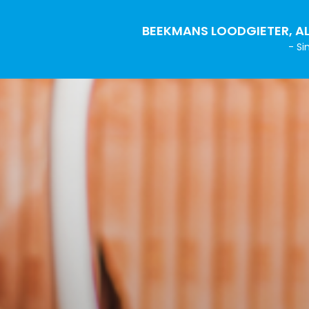
BEEKMANS LOODGIETER, AL
- Si