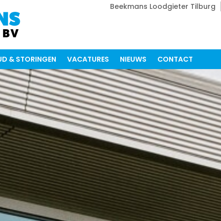
Beekmans Loodgieter Tilburg
D & STORINGEN
VACATURES
NIEUWS
CONTACT