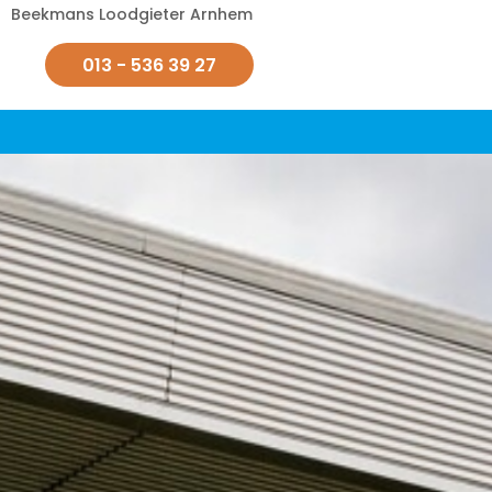
Beekmans Loodgieter Arnhem
013 - 536 39 27