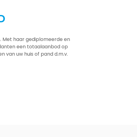
D
em. Met haar gediplomeerde en
 klanten een totaalaanbod op
men van uw huis of pand d.m.v.