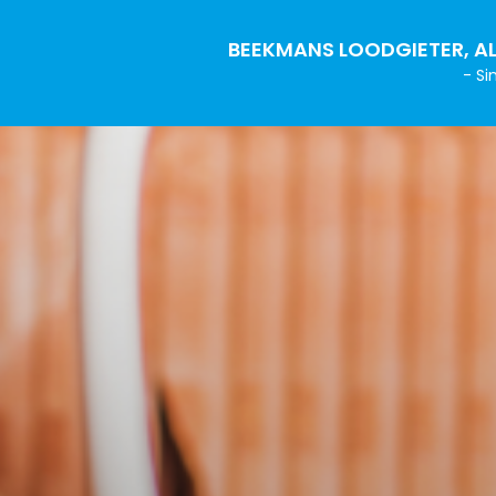
BEEKMANS LOODGIETER, AL
- Si