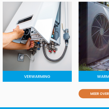
VERWARMING
WARM
MEER OVER