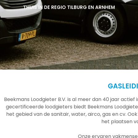
THUIS IN DE REGIO TILBURG EN ARNHEM
THUIS IN DE REGIO TILBURG EN ARNHEM
THUIS IN DE REGIO TILBURG EN ARNHEM
GASLEID
Beekmans Loodgieter B.V. is al meer dan 40 jaar actief
gecertificeerde loodgieters biedt Beekmans Loodgieter
het gebied van de sanitair, water, airco, gas en cv. Ook
het plaatsen 
Onze ervaren vakmensen 