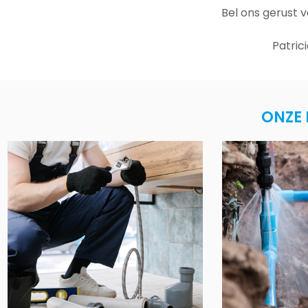
Bel ons gerust 
Patric
ONZE 