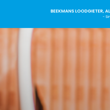
BEEKMANS LOODGIETER, AL
- Si