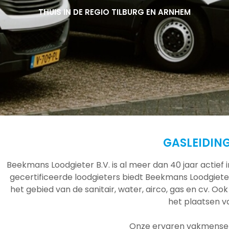
THUIS IN DE REGIO TILBURG EN ARNHEM
THUIS IN DE REGIO TILBURG EN ARNHEM
THUIS IN DE REGIO TILBURG EN ARNHEM
GASLEIDIN
Beekmans Loodgieter B.V. is al meer dan 40 jaar actief
gecertificeerde loodgieters biedt Beekmans Loodgieter
het gebied van de sanitair, water, airco, gas en cv. Ook
het plaatsen 
Onze ervaren vakmensen 