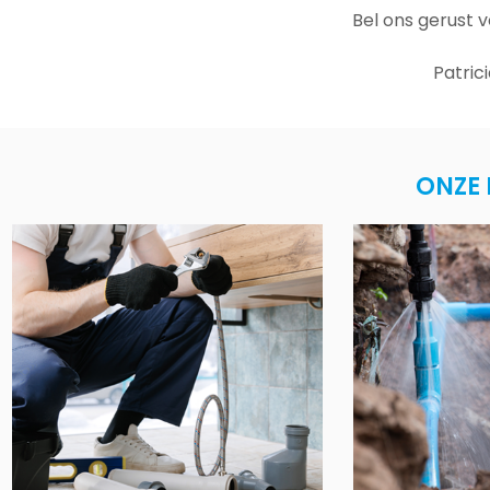
Bel ons gerust 
Patric
ONZE 