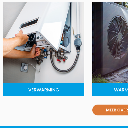
VERWARMING
WARM
MEER OVER