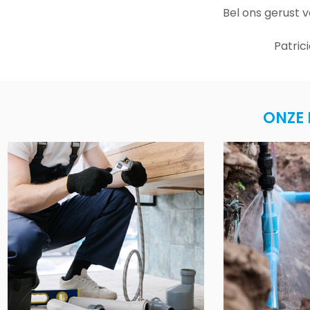
Bel ons gerust 
Patric
ONZE 