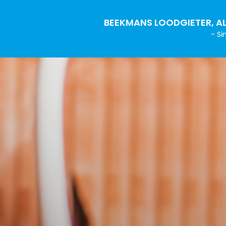
BEEKMANS LOODGIETER, AL
- Si