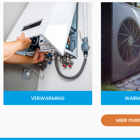
VERWARMING
WARM
MEER OVER