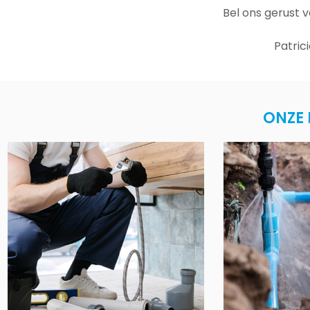
Bel ons gerust 
Patric
ONZE 