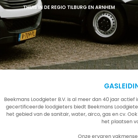
THUIS IN DE REGIO TILBURG EN ARNHEM
THUIS IN DE REGIO TILBURG EN ARNHEM
THUIS IN DE REGIO TILBURG EN ARNHEM
GASLEIDI
Beekmans Loodgieter B.V. is al meer dan 40 jaar actief
gecertificeerde loodgieters biedt Beekmans Loodgieter
het gebied van de sanitair, water, airco, gas en cv. Ook
het plaatsen 
Onze ervaren vakmensen 