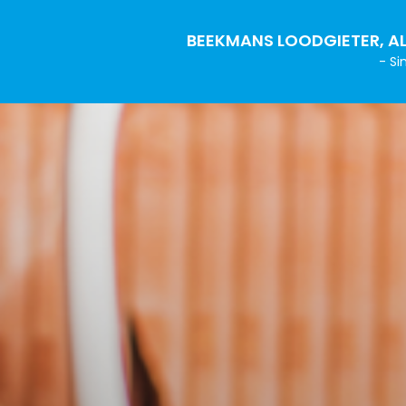
BEEKMANS LOODGIETER, AL
- Si