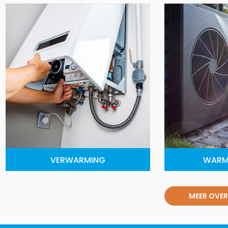
VERWARMING
WARM
MEER OVER