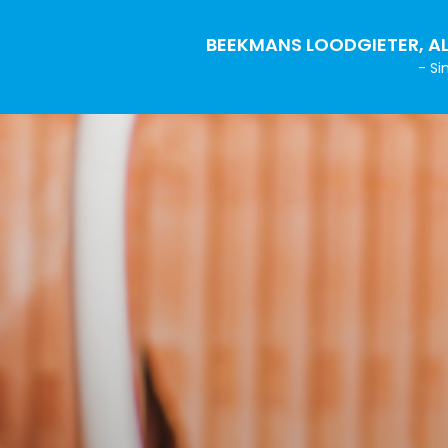
BEEKMANS LOODGIETER, AL
- Si