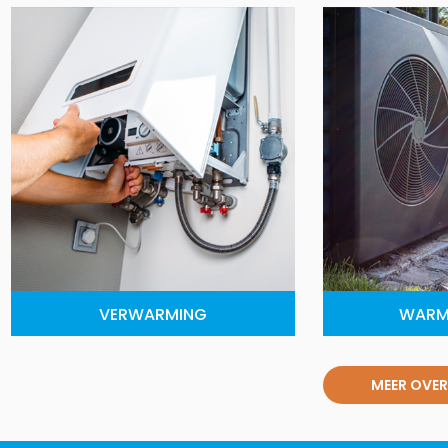
VERWARMING
WARM
MEER OVER