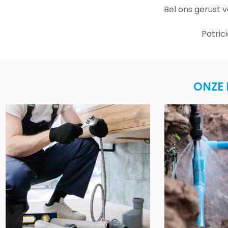
Bel ons gerust 
Patric
ONZE 