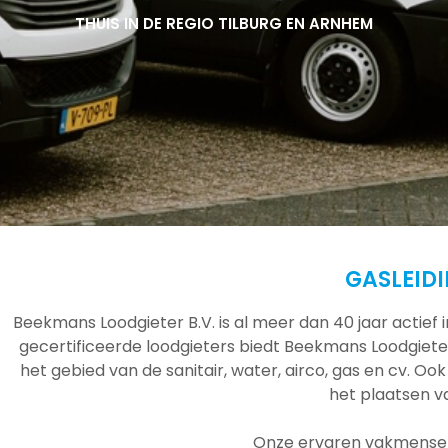
THUIS IN DE REGIO TILBURG EN ARNHEM
THUIS IN DE REGIO TILBURG EN ARNHEM
THUIS IN DE REGIO TILBURG EN ARNHEM
GASLEID
Beekmans Loodgieter B.V. is al meer dan 40 jaar actief
gecertificeerde loodgieters biedt Beekmans Loodgieter
het gebied van de sanitair, water, airco, gas en cv. Ook
het plaatsen 
Onze ervaren vakmensen 