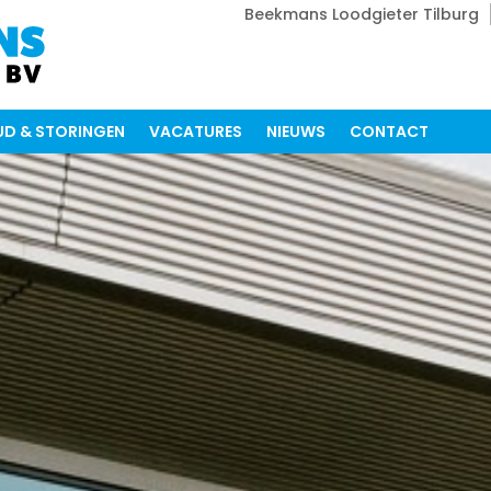
Beekmans Loodgieter Tilburg
D & STORINGEN
VACATURES
NIEUWS
CONTACT