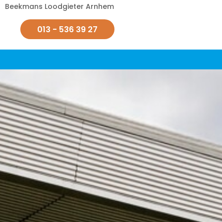
Beekmans Loodgieter Arnhem
013 - 536 39 27