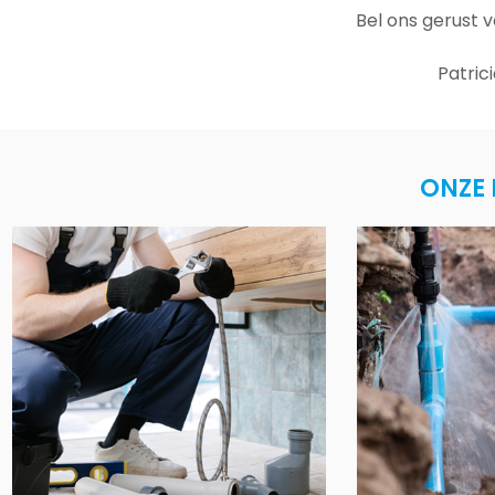
Bel ons gerust 
Patric
ONZE 