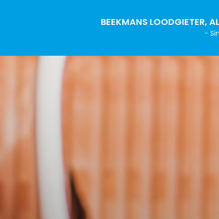
BEEKMANS LOODGIETER, AL
- Si