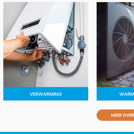
VERWARMING
WARM
MEER OVER