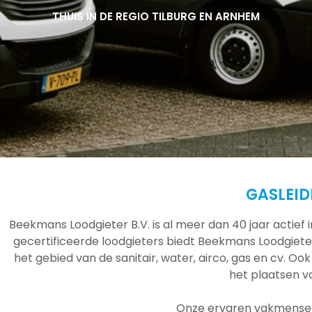
THUIS IN DE REGIO TILBURG EN ARNHEM
THUIS IN DE REGIO TILBURG EN ARNHEM
THUIS IN DE REGIO TILBURG EN ARNHEM
GASLEID
Beekmans Loodgieter B.V. is al meer dan 40 jaar actief
gecertificeerde loodgieters biedt Beekmans Loodgieter
het gebied van de sanitair, water, airco, gas en cv. Ook
het plaatsen 
Onze ervaren vakmensen 