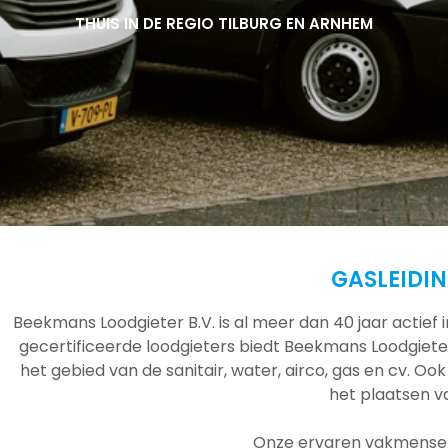
THUIS IN DE REGIO TILBURG EN ARNHEM
THUIS IN DE REGIO TILBURG EN ARNHEM
THUIS IN DE REGIO TILBURG EN ARNHEM
GASLEIDI
Beekmans Loodgieter B.V. is al meer dan 40 jaar actief
gecertificeerde loodgieters biedt Beekmans Loodgieter
het gebied van de sanitair, water, airco, gas en cv. Ook
het plaatsen 
Onze ervaren vakmensen 