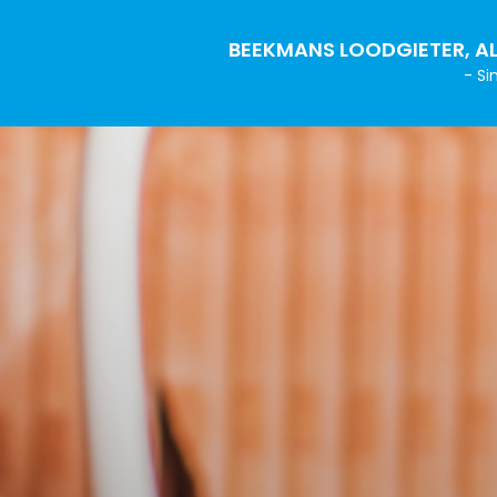
BEEKMANS LOODGIETER, AL
- Si