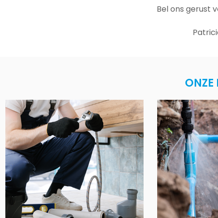
Bel ons gerust 
Patric
ONZE 