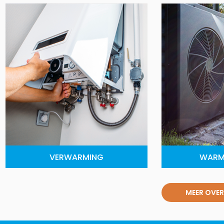
VERWARMING
WARM
MEER OVER