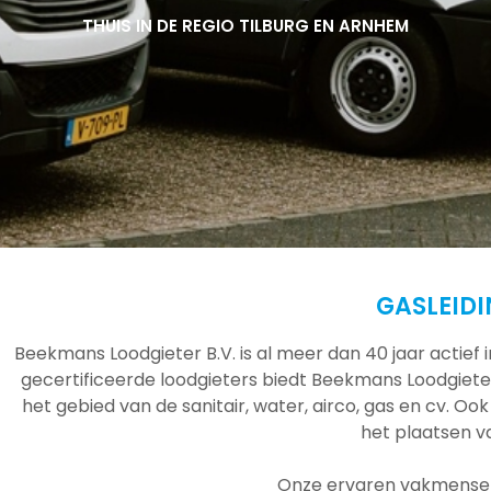
THUIS IN DE REGIO TILBURG EN ARNHEM
THUIS IN DE REGIO TILBURG EN ARNHEM
THUIS IN DE REGIO TILBURG EN ARNHEM
GASLEID
Beekmans Loodgieter B.V. is al meer dan 40 jaar actief
gecertificeerde loodgieters biedt Beekmans Loodgieter
het gebied van de sanitair, water, airco, gas en cv. Ook
het plaatsen 
Onze ervaren vakmensen 