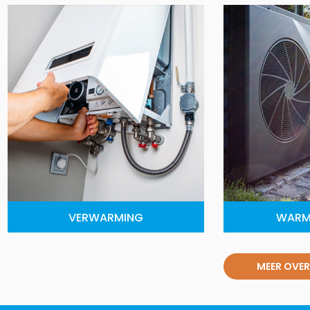
VERWARMING
WARM
MEER OVER