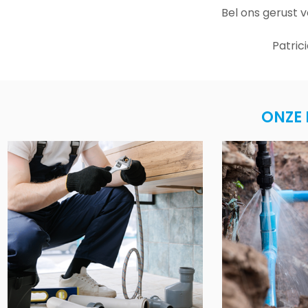
Bel ons gerust 
Patric
ONZE 