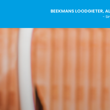
BEEKMANS LOODGIETER, AL
- Si