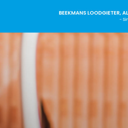
BEEKMANS LOODGIETER, AL
- Si