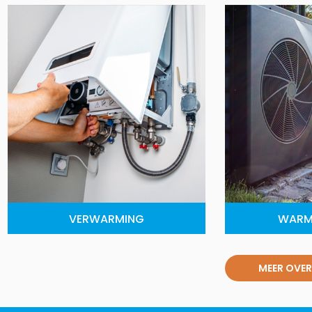
VERWARMING
WARM
MEER OVER