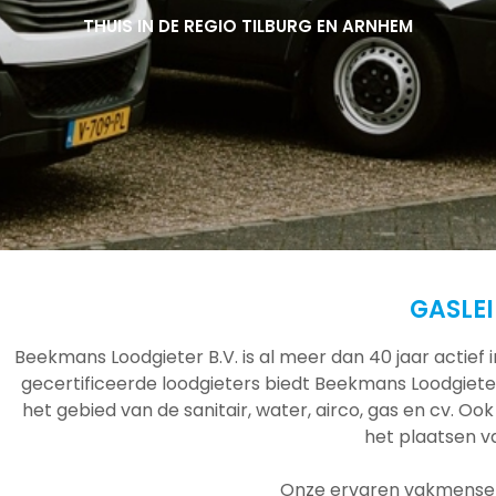
THUIS IN DE REGIO TILBURG EN ARNHEM
THUIS IN DE REGIO TILBURG EN ARNHEM
THUIS IN DE REGIO TILBURG EN ARNHEM
GASLEI
Beekmans Loodgieter B.V. is al meer dan 40 jaar actief
gecertificeerde loodgieters biedt Beekmans Loodgieter
het gebied van de sanitair, water, airco, gas en cv. Ook
het plaatsen 
Onze ervaren vakmensen 