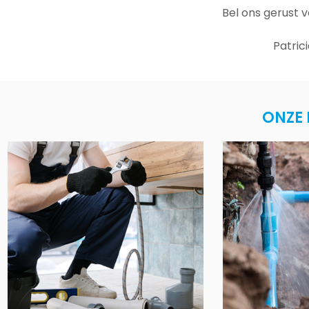
Bel ons gerust 
Patric
ONZE 