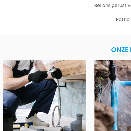
Bel ons gerust 
Patric
ONZE 