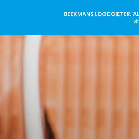
BEEKMANS LOODGIETER, AL
- Si