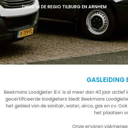
THUIS IN DE REGIO TILBURG EN ARNHEM
THUIS IN DE REGIO TILBURG EN ARNHEM
THUIS IN DE REGIO TILBURG EN ARNHEM
GASLEIDING
Beekmans Loodgieter B.V. is al meer dan 40 jaar actief
gecertificeerde loodgieters biedt Beekmans Loodgieter
het gebied van de sanitair, water, airco, gas en cv. Ook
het plaatsen 
Onze ervaren vakmensen 