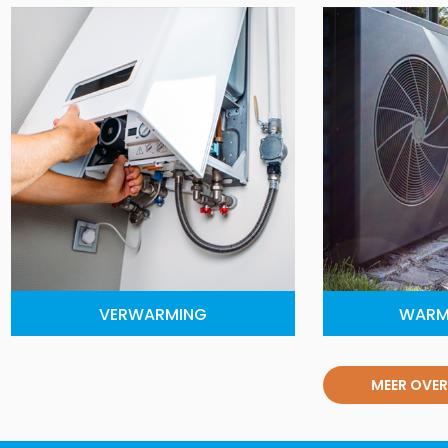
VERWARMING
WARM
MEER OVER