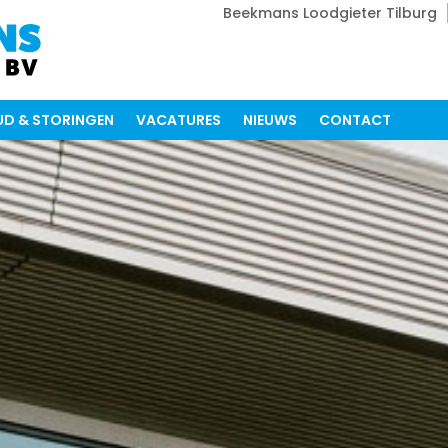
Beekmans Loodgieter Tilburg
D & STORINGEN
VACATURES
NIEUWS
CONTACT