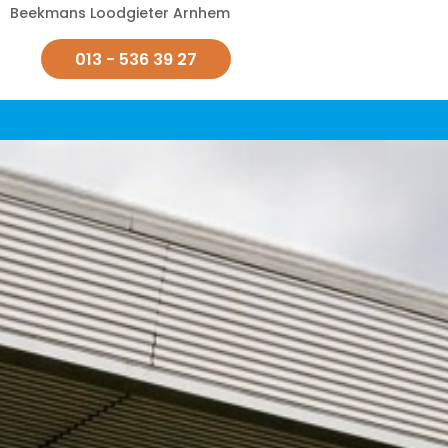
Beekmans Loodgieter Arnhem
013 - 536 39 27