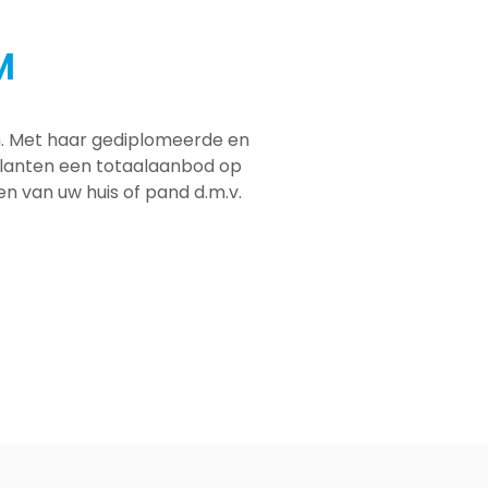
M
em. Met haar gediplomeerde en
 klanten een totaalaanbod op
men van uw huis of pand d.m.v.