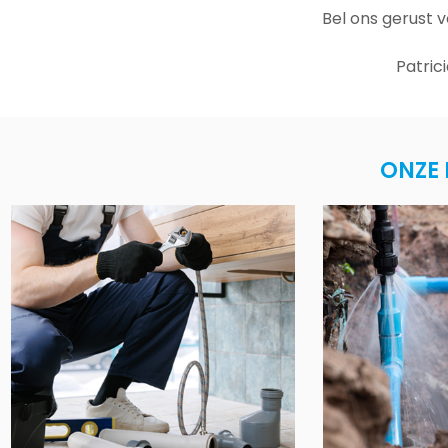
Bel ons gerust 
Patric
ONZE 