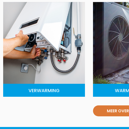
VERWARMING
WARM
MEER OVER