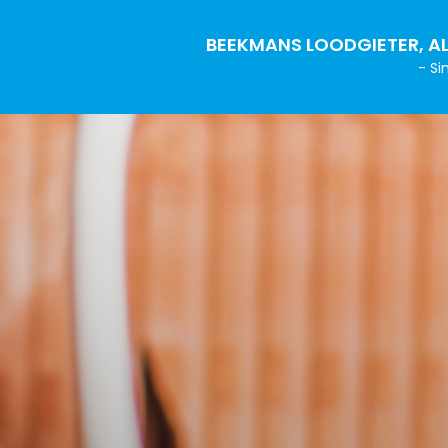
BEEKMANS LOODGIETER, AL
- Si