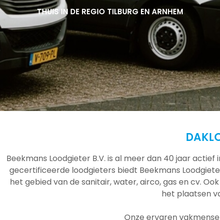
THUIS IN DE REGIO TILBURG EN ARNHEM
THUIS IN DE REGIO TILBURG EN ARNHEM
THUIS IN DE REGIO TILBURG EN ARNHEM
DAKL
Beekmans Loodgieter B.V. is al meer dan 40 jaar actief
gecertificeerde loodgieters biedt Beekmans Loodgieter
het gebied van de sanitair, water, airco, gas en cv. Ook
het plaatsen 
Onze ervaren vakmensen 