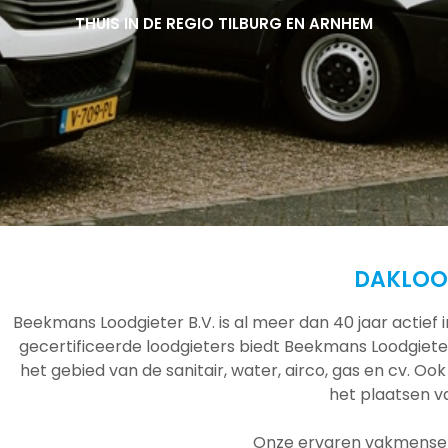
THUIS IN DE REGIO TILBURG EN ARNHEM
THUIS IN DE REGIO TILBURG EN ARNHEM
THUIS IN DE REGIO TILBURG EN ARNHEM
DAKLOO
Beekmans Loodgieter B.V. is al meer dan 40 jaar actief
gecertificeerde loodgieters biedt Beekmans Loodgieter
het gebied van de sanitair, water, airco, gas en cv. Ook
het plaatsen 
Onze ervaren vakmensen 