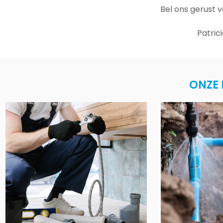
Bel ons gerust 
Patric
ONZE 