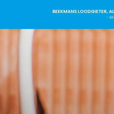
BEEKMANS LOODGIETER, AL
- Si