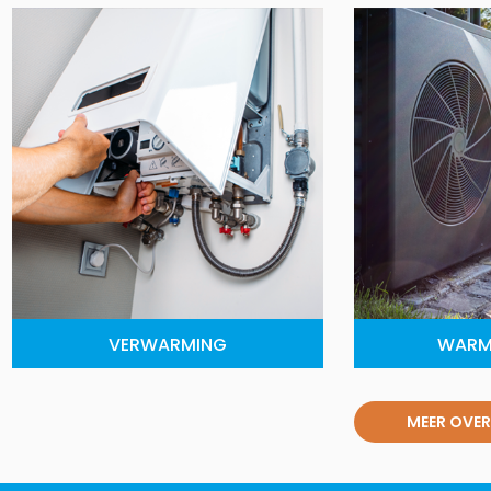
VERWARMING
WARM
MEER OVER