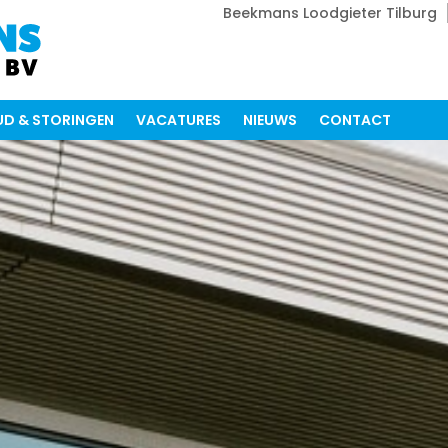
Beekmans Loodgieter Tilburg
D & STORINGEN
VACATURES
NIEUWS
CONTACT