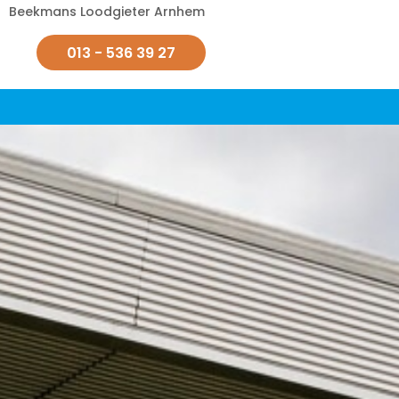
Beekmans Loodgieter Arnhem
013 - 536 39 27