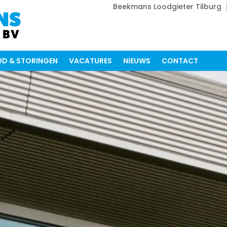
Beekmans Loodgieter Tilburg
D & STORINGEN
VACATURES
NIEUWS
CONTACT