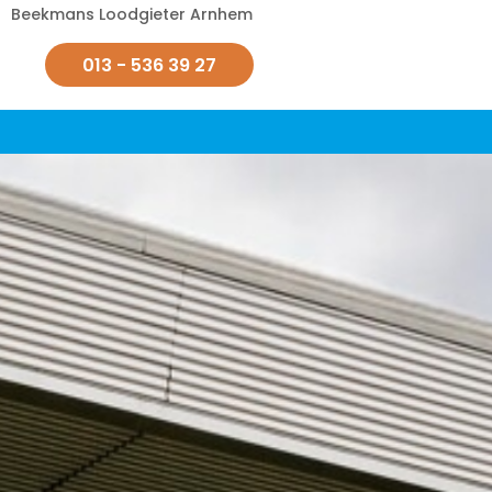
Beekmans Loodgieter Arnhem
013 - 536 39 27