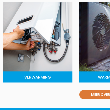
VERWARMING
WARM
MEER OVER