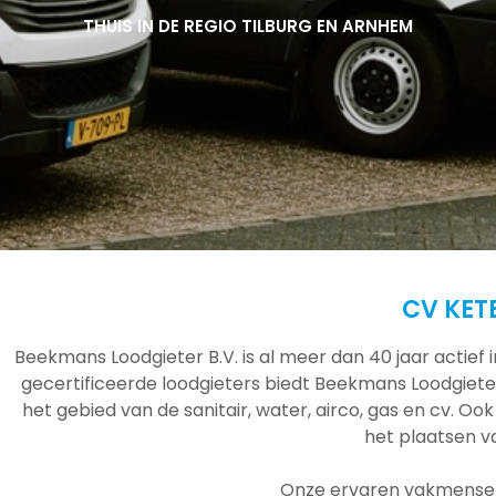
THUIS IN DE REGIO TILBURG EN ARNHEM
THUIS IN DE REGIO TILBURG EN ARNHEM
THUIS IN DE REGIO TILBURG EN ARNHEM
CV KET
Beekmans Loodgieter B.V. is al meer dan 40 jaar actief
gecertificeerde loodgieters biedt Beekmans Loodgieter
het gebied van de sanitair, water, airco, gas en cv. Ook
het plaatsen 
Onze ervaren vakmensen 