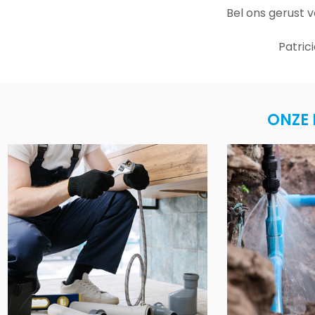
Bel ons gerust 
Patric
ONZE 