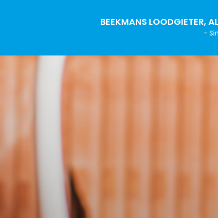
BEEKMANS LOODGIETER, AL
- Si