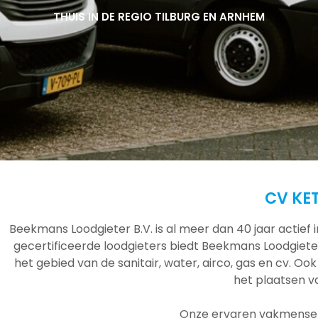
THUIS IN DE REGIO TILBURG EN ARNHEM
THUIS IN DE REGIO TILBURG EN ARNHEM
THUIS IN DE REGIO TILBURG EN ARNHEM
CV KE
Beekmans Loodgieter B.V. is al meer dan 40 jaar actief
gecertificeerde loodgieters biedt Beekmans Loodgieter
het gebied van de sanitair, water, airco, gas en cv. Ook
het plaatsen 
Onze ervaren vakmensen 