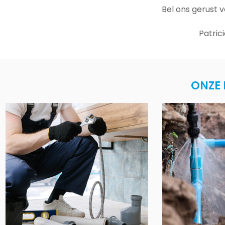
Bel ons gerust 
Patric
ONZE 