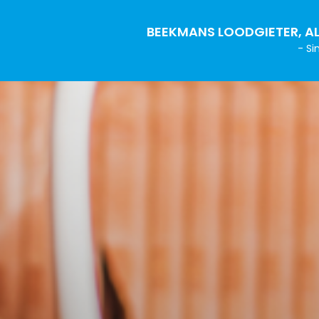
BEEKMANS LOODGIETER, AL
- Si