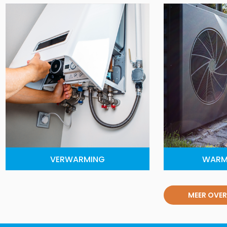
VERWARMING
WARM
MEER OVER