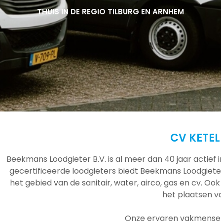
THUIS IN DE REGIO TILBURG EN ARNHEM
THUIS IN DE REGIO TILBURG EN ARNHEM
THUIS IN DE REGIO TILBURG EN ARNHEM
CV KETE
Beekmans Loodgieter B.V. is al meer dan 40 jaar actief
gecertificeerde loodgieters biedt Beekmans Loodgieter
het gebied van de sanitair, water, airco, gas en cv. Ook
het plaatsen 
Onze ervaren vakmensen 