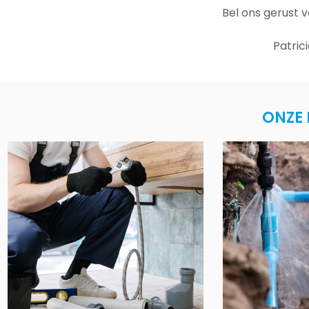
Bel ons gerust 
Patric
ONZE 