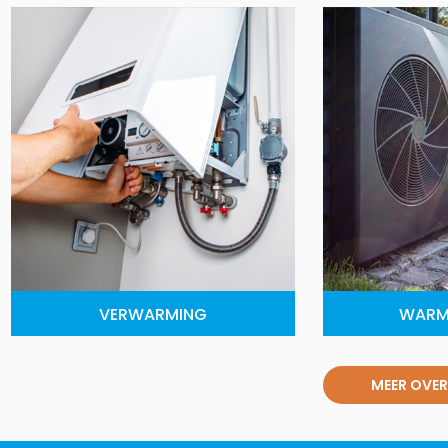
VERWARMING
WARM
MEER OVER