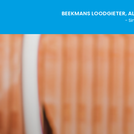
BEEKMANS LOODGIETER, AL
- Si