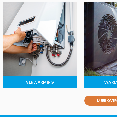
VERWARMING
WARM
MEER OVER