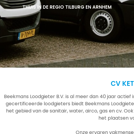
THUIS IN DE REGIO TILBURG EN ARNHEM
THUIS IN DE REGIO TILBURG EN ARNHEM
THUIS IN DE REGIO TILBURG EN ARNHEM
CV KET
Beekmans Loodgieter B.V. is al meer dan 40 jaar actief
gecertificeerde loodgieters biedt Beekmans Loodgieter
het gebied van de sanitair, water, airco, gas en cv. Ook
het plaatsen 
Onze ervaren vakmensen 