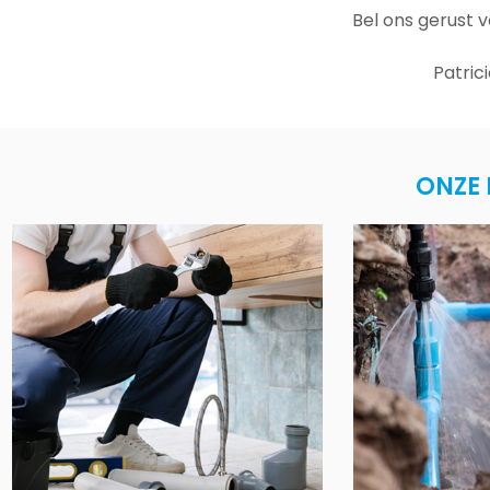
Bel ons gerust 
Patric
ONZE 