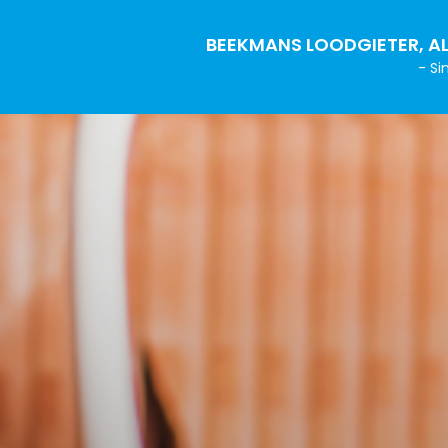
BEEKMANS LOODGIETER, AL
- Si