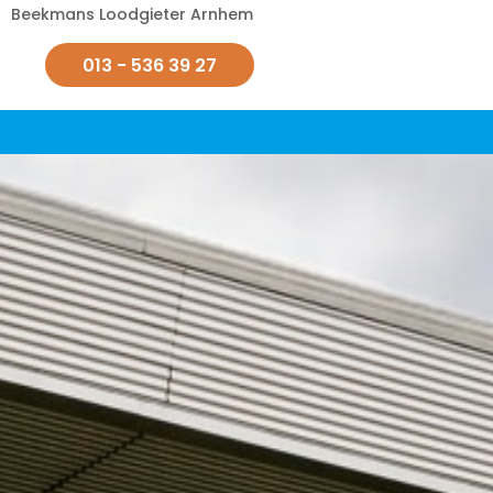
Beekmans Loodgieter Arnhem
013 - 536 39 27