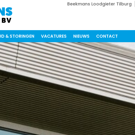
Beekmans Loodgieter Tilburg
D & STORINGEN
VACATURES
NIEUWS
CONTACT