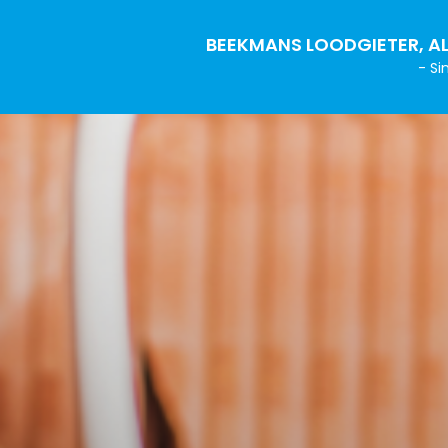
BEEKMANS LOODGIETER, AL
- Si