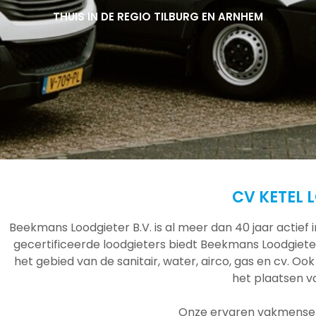
THUIS IN DE REGIO TILBURG EN ARNHEM
THUIS IN DE REGIO TILBURG EN ARNHEM
THUIS IN DE REGIO TILBURG EN ARNHEM
CV KETEL 
Beekmans Loodgieter B.V. is al meer dan 40 jaar actief
gecertificeerde loodgieters biedt Beekmans Loodgieter
het gebied van de sanitair, water, airco, gas en cv. Ook
het plaatsen 
Onze ervaren vakmensen 