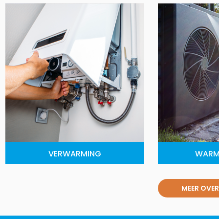
VERWARMING
WARM
MEER OVER