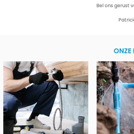
Bel ons gerust 
Patric
ONZE 