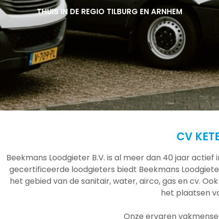
THUIS IN DE REGIO TILBURG EN ARNHEM
THUIS IN DE REGIO TILBURG EN ARNHEM
THUIS IN DE REGIO TILBURG EN ARNHEM
CV KET
Beekmans Loodgieter B.V. is al meer dan 40 jaar actief
gecertificeerde loodgieters biedt Beekmans Loodgieter
het gebied van de sanitair, water, airco, gas en cv. Ook
het plaatsen 
Onze ervaren vakmensen 