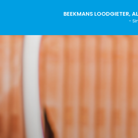
BEEKMANS LOODGIETER, AL
- Si