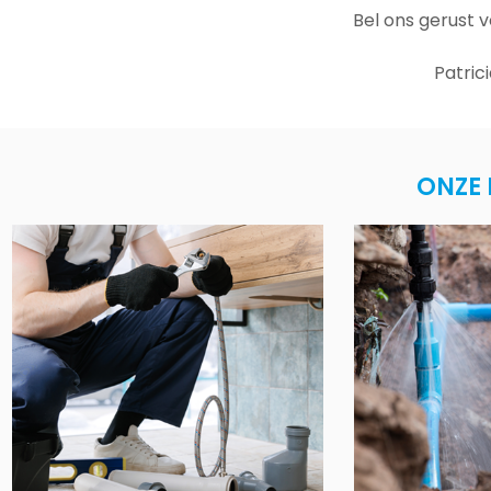
Bel ons gerust 
Patric
ONZE 