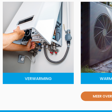
VERWARMING
WARM
MEER OVER