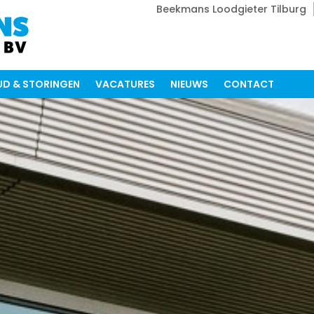
Beekmans Loodgieter Tilburg
D & STORINGEN
VACATURES
NIEUWS
CONTACT