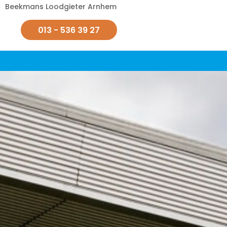
Beekmans Loodgieter Arnhem
013 - 536 39 27