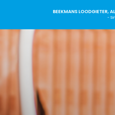
BEEKMANS LOODGIETER, AL
- Si