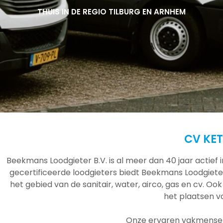
THUIS IN DE REGIO TILBURG EN ARNHEM
THUIS IN DE REGIO TILBURG EN ARNHEM
THUIS IN DE REGIO TILBURG EN ARNHEM
CV KET
Beekmans Loodgieter B.V. is al meer dan 40 jaar actief
gecertificeerde loodgieters biedt Beekmans Loodgieter
het gebied van de sanitair, water, airco, gas en cv. Ook
het plaatsen 
Onze ervaren vakmensen 