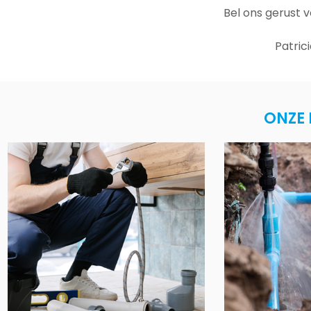
Bel ons gerust 
Patric
ONZE 