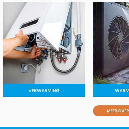
VERWARMING
WARM
MEER OVER