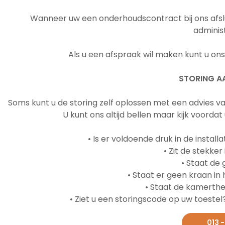
Wanneer uw een onderhoudscontract bij ons afslu
adminis
Als u een afspraak wil maken kunt u on
STORING A
Soms kunt u de storing zelf oplossen met een advies van o
U kunt ons altijd bellen maar kijk voorda
• Is er voldoende druk in de installa
• Zit de stekke
• Staat de
• Staat er geen kraan i
• Staat de kamerth
• Ziet u een storingscode op uw toest
013 -