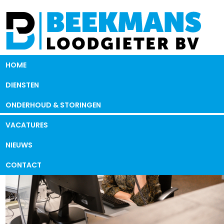
HOME
DIENSTEN
ONDERHOUD & STORINGEN
VACATURES
NIEUWS
CONTACT